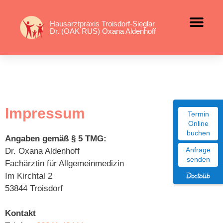
Inhalt
springen
Hausarztpraxis Troisdorf-Sieglar
Dr. (OAK RUS) Oxana Aldenhoff
Impressum
Termin
Online
buchen
Angaben gemäß § 5 TMG:
Anfrage
Dr. Oxana Aldenhoff
senden
Fachärztin für Allgemeinmedizin
Im Kirchtal 2
53844 Troisdorf
Kontakt